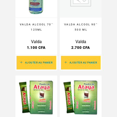
VALDA ALCOOL 70¯
VALDA ALCOOL 90¯
125ML
500 ML
Valda
Valda
1.100
CFA
2.700
CFA
AJOUTER AU PANIER
AJOUTER AU PANIER