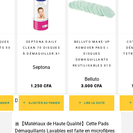
QUES
SEPTONA DAILY
BELLUTO MAKE-UP
CO
TS 50
CLEAN 70 DISQUES
REMOVER PADS |
DÉ
À DÉMAQUILLER X1
DISQUES
TETR
DEMAQUILLANTS
REUTILISABLES X10
Septona
Belluto
1.250
CFA
3.000
CFA
Description
ANIER
AJOUTER AU PANIER
LIRE LA SUITE
🎀【Matériaux de Haute Qualité】Cette Pads
Démaquillants Lavables est faite en microfibres